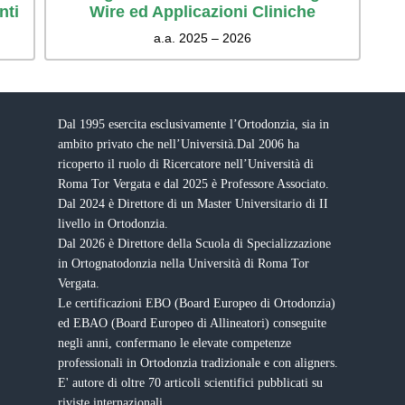
nti
Wire ed Applicazioni Cliniche
a.a. 2025 – 2026
Dal 1995 esercita esclusivamente l’Ortodonzia, sia in
ambito privato che nell’Università.Dal 2006 ha
ricoperto il ruolo di Ricercatore nell’Università di
Roma Tor Vergata e dal 2025 è Professore Associato.
Dal 2024 è Direttore di un Master Universitario di II
livello in Ortodonzia.
Dal 2026 è Direttore della Scuola di Specializzazione
in Ortognatodonzia nella Università di Roma Tor
Vergata.
Le certificazioni EBO (Board Europeo di Ortodonzia)
ed EBAO (Board Europeo di Allineatori) conseguite
negli anni, confermano le elevate competenze
professionali in Ortodonzia tradizionale e con aligners.
E' autore di oltre 70 articoli scientifici pubblicati su
riviste internazionali.